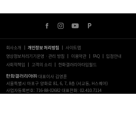
facebook
instagram
youtube
naver
post
회사소개
개인정보 처리방침
사이트맵
영상정보처리기기운영ㆍ관리 방침
이용약관
FAQ
입점안내
사회적책임
고객의 소리
한화갤러리아타임월드
대표이사 김영훈
서울특별시 마포구 양화로 81, 6, 7, 8층 (서교동, H스퀘어)
사업자등록번호: 716-88-02682
대표전화: 02.410.7114
© 2023.
ALL RIGHTS RESERVED.
페
이