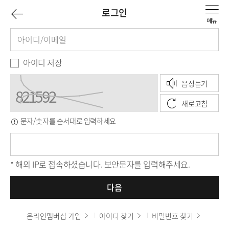
이
로그인
로
아
전
그
이
페
인
디
비
아이디 저장
양
밀
이
음성듣기
식
번
호
새로고침
지
문자/숫자를 순서대로 입력하세요
보
로
안
문
자
* 해외 IP로 접속하셨습니다. 보안문자를 입력해주세요.
다음
온라인멤버십 가입
아이디 찾기
비밀번호 찾기