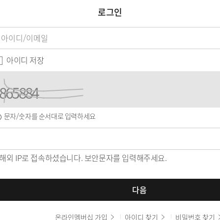
로그인
로
아
그
이
인
아이디 저장
디
비
양
밀
식
번
호
문자/숫자를 순서대로 입력하세요
보
안
문
자
 해외 IP로 접속하셨습니다. 보안문자를 입력해주세요.
다음
온라인멤버십 가입
아이디 찾기
비밀번호 찾기