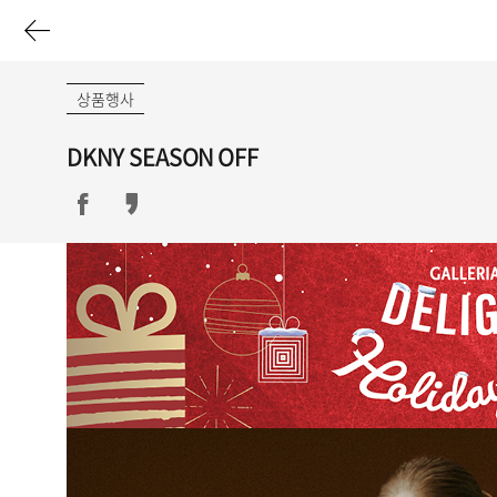
이
전
상품행사
페
DKNY SEASON OFF
이
지
로