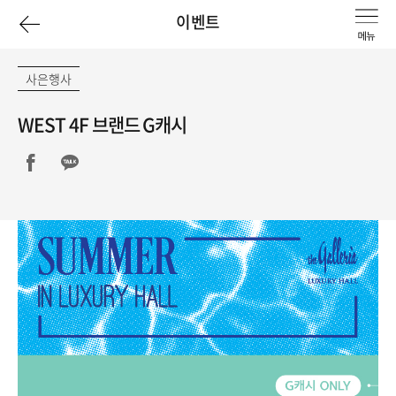
이
이벤트
전
사은행사
페
WEST 4F 브랜드 G캐시
이
지
로