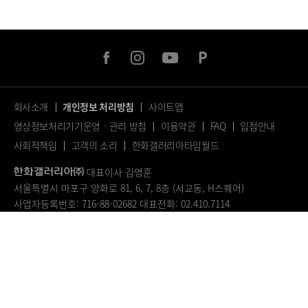
facebook
instagram
youtube
naver
post
회사소개
개인정보 처리방침
사이트맵
영상정보처리기기운영ㆍ관리 방침
이용약관
FAQ
입점안내
사회적책임
고객의 소리
한화갤러리아타임월드
대표이사 김영훈
서울특별시 마포구 양화로 81, 6, 7, 8층 (서교동, H스퀘어)
사업자등록번호: 716-88-02682
대표전화: 02.410.7114
© 2023.
ALL RIGHTS RESERVED.
페
이