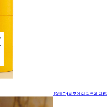
[명품관] 아쿠아 디 파르마 디