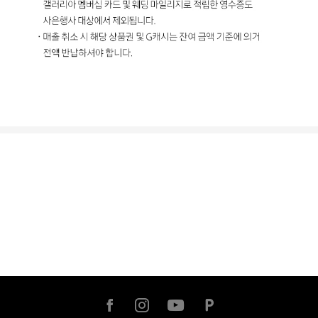
facebook
instagram
youtube
naver
post