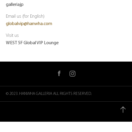
galleriajp
Email us (for English)
globalvip@hanwha.com
Visit us
WEST 5F Global VIP Lounge
Facebook
instagram
で
シ
ェ
ア
© 2023. HANWHA GALLERIA
ALL RIGHTS RESERVED.
す
る