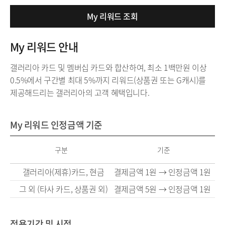
My 리워드 조회
My 리워드 안내
갤러리아 카드 및 멤버십 카드와 합산하여, 최소 1백만원 이상
0.5%에서 구간별 최대 5%까지 리워드(상품권 또는 G캐시)를
제공해드리는 갤러리아의 고객 혜택입니다.
My 리워드 인정금액 기준
구분
기준
My
갤러리아(제휴)카드, 현금
결제금액 1원 → 인정금액 1원
리
그 외 (타사 카드, 상품권 외)
결제금액 5원 → 인정금액 1원
워
드
안
적용기간 및 시점