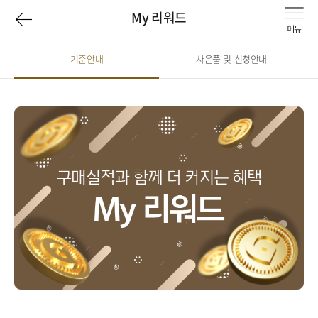
이
My 리워드
전
기준안내
사은품 및 신청안내
선
페
택
됨
이
지
로