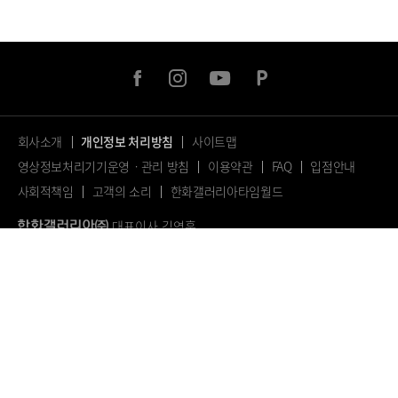
facebook
instagram
youtube
naver
post
회사소개
개인정보 처리방침
사이트맵
영상정보처리기기운영ㆍ관리 방침
이용약관
FAQ
입점안내
사회적책임
고객의 소리
한화갤러리아타임월드
대표이사 김영훈
서울특별시 마포구 양화로 81, 6, 7, 8층 (서교동, H스퀘어)
사업자등록번호: 716-88-02682
대표전화: 02.410.7114
© 2023.
ALL RIGHTS RESERVED.
페
이