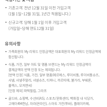
내
기존고객: 전년 12월 31일 이전 가입고객
(1월 1일~12월 31일, 1년간 적용됩니다.)
신규고객: 당해 1월 1일 이후 가입고객
(가입일~당해 연도12월 31일)
유의사항
가족회원의 My 리워드 인정금액은 대표회원의 My 리워드 인정금액에
합산됩니다.
식품, 가전, 일부 아트 및 명품 브랜드는 My 리워드 인정금액이
결제금액의 반액 인정 또는 제외됩니다.
[반액 인정] 식품, 가전, 일부 명품(에르메스, 루이비통, 루이비통슈즈,
샤넬, 샤넬주얼리, 샤넬슈즈, 티파니, 까르띠에, 불가리, 부쉐론,
롤렉스, 모저앤씨)
[인정 제외] 파텍필립, 그라프
골드바, 쇼핑백, 수선비(AS), 스포츠/문화센터, 백화점 내 식당가,
고메이494한남, 자라(온라인), 스마트 가전(투바), 플레이카페,