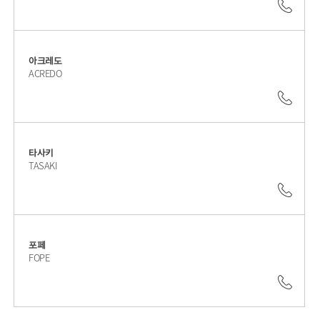
02.6
아크레도
ACREDO
02.6
타사키
TASAKI
02.6
포페
FOPE
02.6