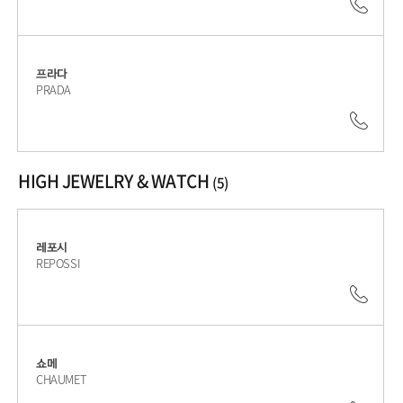
02.5
프라다
PRADA
02.3
HIGH JEWELRY & WATCH
(5)
레포시
REPOSSI
02.6
쇼메
CHAUMET