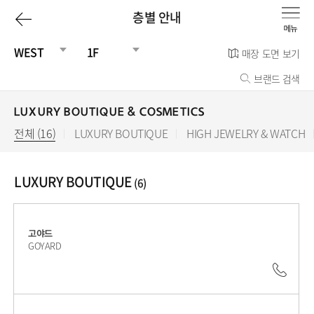
이
층별 안내
전
WEST
1F
매장 도면 보기
브랜드 검색
페
이
LUXURY BOUTIQUE & COSMETICS
전체 (16)
선
LUXURY BOUTIQUE
HIGH JEWELRY & WATCH
지
택
됨
로
LUXURY BOUTIQUE
(6)
고야드
GOYARD
02.3