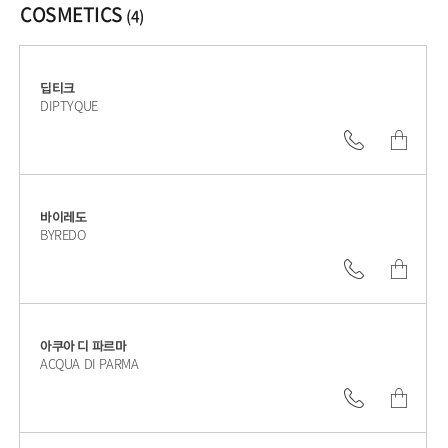
COSMETICS
(4)
딥티크
DIPTYQUE
02.6905.3
쇼
핑
몰
바이레도
BYREDO
바
로
02.6905.3
쇼
가
핑
기
몰
아쿠아 디 파르마
ACQUA DI PARMA
바
로
02.6905.3
쇼
가
핑