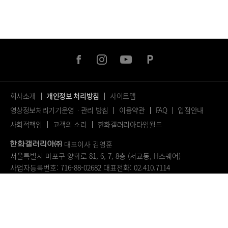
facebook
instagram
youtube
naver
post
회사소개
개인정보 처리방침
사이트맵
영상정보처리기기운영ㆍ관리 방침
이용약관
FAQ
입점안내
사회적책임
고객의 소리
한화갤러리아타임월드
대표이사 김영훈
서울특별시 마포구 양화로 81, 6, 7, 8층 (서교동, H스퀘어)
사업자등록번호: 716-88-02682
대표전화: 02.410.7114
© 2023.
ALL RIGHTS RESERVED.
페