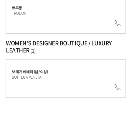
기
몰
트루동
TRUDON
바
로
02.6
가
WOMEN'S DESIGNER BOUTIQUE / LUXURY
기
LEATHER
(1)
보테가 베네타 (남/여성)
BOTTEGA VENETA
02.5