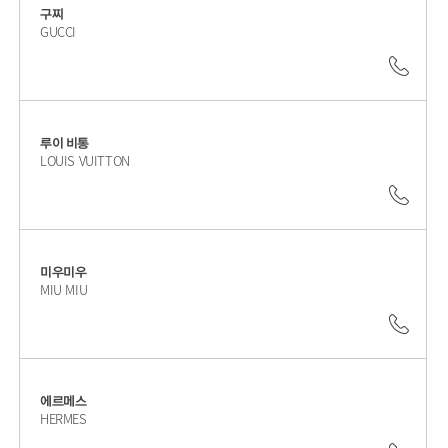
구찌
GUCCI
02.1
루이 비통
LOUIS VUITTON
02.3
미우미우
MIU MIU
02.5
에르메스
HERMES