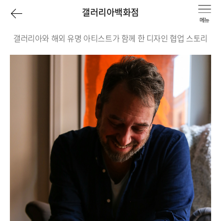
이
갤러리아백화점
전
갤러리아와 해외 유명 아티스트가 함께 한 디자인 협업 스토리
페
Collaboration
이
History
목
지
록
로