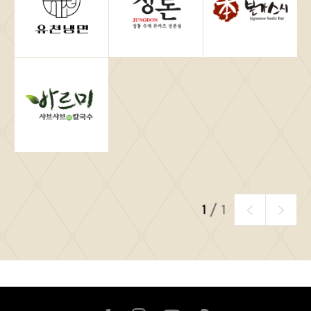
이
다
1
현
1
전
전
음
재
체
페
페
이
이