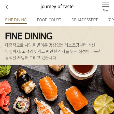
Journey
이
journey-of-taste
of
전
FINE DINING
선
FOOD COURT
DELI&DESSERT
고메
택
페
taste
됨
FINE DINING
이
대중적으로 사랑을 받아온 명성있는 레스토랑부터 최신
맛집까지. 고객의 맛있고 편안한 식사를 위해 정성이 가득한
지
음식을 서빙해 드리고 있습니다.
로