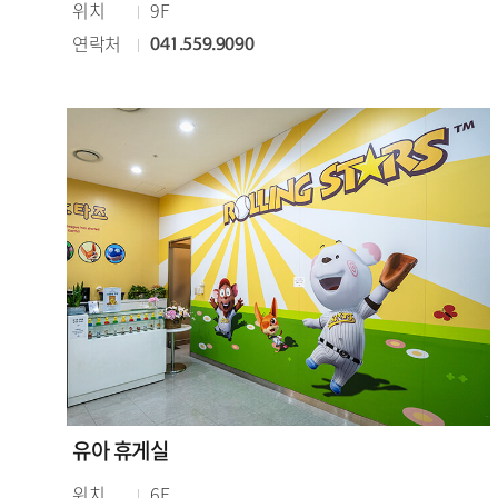
위치
9F
연락처
041.559.9090
유아 휴게실
위치
6F