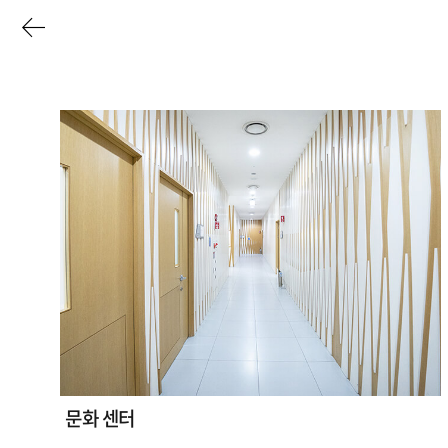
이
전
페
고
이
객
편
지
의
로
시
설
목
록
문화 센터