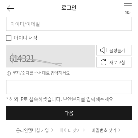
이
로그인
로
아
전
그
이
페
인
디
비
아이디 저장
양
밀
이
음성듣기
식
번
호
새로고침
지
문자/숫자를 순서대로 입력하세요
보
로
안
문
자
* 해외 IP로 접속하셨습니다. 보안문자를 입력해주세요.
다음
온라인멤버십 가입
아이디 찾기
비밀번호 찾기