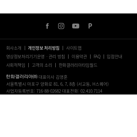
facebook
instagram
youtube
naver
post
회사소개
개인정보 처리방침
사이트맵
영상정보처리기기운영ㆍ관리 방침
이용약관
FAQ
입점안내
사회적책임
고객의 소리
한화갤러리아타임월드
대표이사 김영훈
서울특별시 마포구 양화로 81, 6, 7, 8층 (서교동, H스퀘어)
사업자등록번호: 716-88-02682
대표전화: 02.410.7114
© 2023.
ALL RIGHTS RESERVED.
페
이