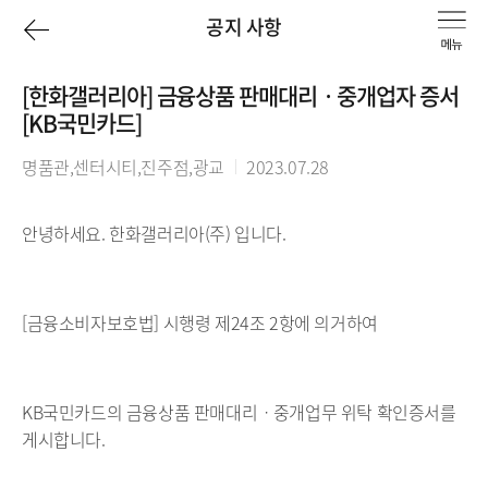
이
공지 사항
전
[한화갤러리아] 금융상품 판매대리ㆍ중개업자 증서
[KB국민카드]
페
명품관,센터시티,진주점,광교
2023.07.28
이
지
안녕하세요. 한화갤러리아(주) 입니다.
로
[금융소비자보호법] 시행령 제24조 2항에 의거하여
KB국민카드의 금융상품 판매대리ㆍ중개업무 위탁 확인증서를
게시합니다.