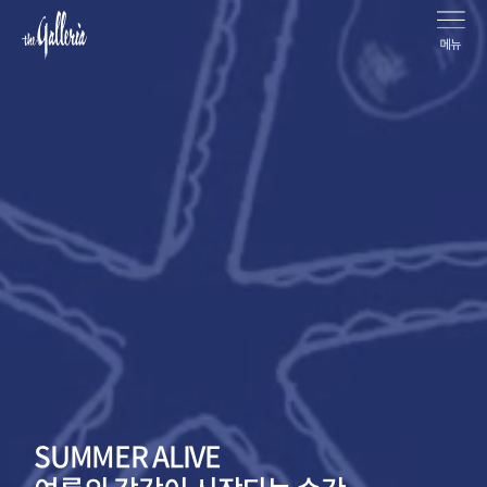
안
Galleria
녕
하
세
요,
갤
러
리
SUMMER ALIVE
아