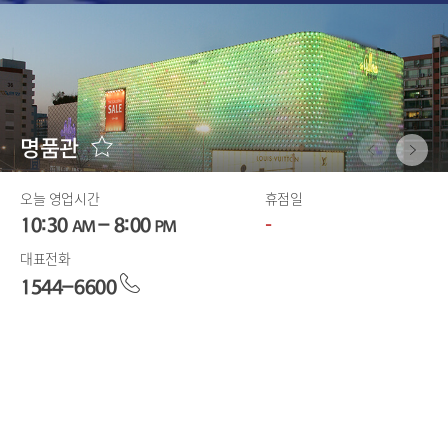
Store
Info
명품관
선
호
지
점
오늘 영업시간
휴점일
등
-
록
10:30
- 8:00
AM
PM
대표전화
문
1544-6600
의
전
화
층별안내
e-DM
오시는길
걸
기