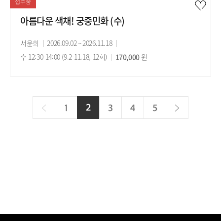
접수중
아름다운 색채! 궁중민화 (수)
강
서윤희
강
2026.09.02 ~ 2026.11.18
강
사
수 12:30-14:00 (9.2-11.18, 12회)
의
수
170,000
의
원
기
강
시
간
료
간
이
다
2
현
1
3
4
5
전
재
음
페
이
지