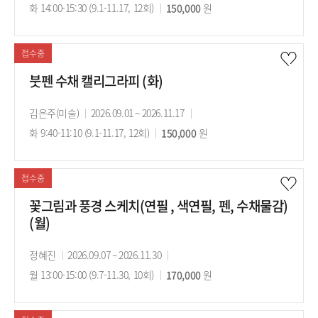
사
화 14:00-15:30 (9.1-11.17, 12회)
의
수
150,000
의
원
기
강
시
간
료
간
접수중
붓펜 수채 캘리그라피 (화)
강
김은주(미술)
강
2026.09.01 ~ 2026.11.17
강
사
화 9:40-11:10 (9.1-11.17, 12회)
의
수
150,000
의
원
기
강
시
간
료
간
접수중
꽃그림과 풍경 스케치(연필 , 색연필, 펜, 수채물감)
(월)
강
정혜진
강
2026.09.07 ~ 2026.11.30
강
사
월 13:00-15:00 (9.7-11.30, 10회)
의
수
170,000
의
원
기
강
시
간
료
간