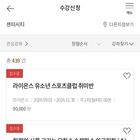
이
수강신청
전
센터시티
다른지점보기
페
관심강좌
정렬순서
강좌찾기
이
총
439
건
강
지
좌
접수중
로
목
라이온스 유소년 스포츠클럽 취미반
록
강
라이온스
강
2026.09.01 ~ 2026.11.30
강
주1회(월4회) 60분
수
사
90,000
원
의
의
강
기
시
료
간
간
접수중