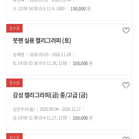
사
수 12:00-14:00 (9.2-11.4, 10회)
의
수
150,000
의
원
기
강
시
간
료
간
접수중
붓펜 실용 캘리그라피 (토)
강
송혜령
강
2026.09.05 ~ 2026.11.28
강
사
토 14:00-15:30 (9.5-11.28, 11회)
의
수
150,000
의
원
기
강
시
간
료
간
접수중
감성 캘리그라피(금) 중/고급 (금)
강
김은주(미술)
강
2026.09.04 ~ 2026.11.27
강
사
금 10:00-11:30 (9.4-11.27, 11회)
의
수
150,000
의
원
기
강
시
간
료
간
접수중