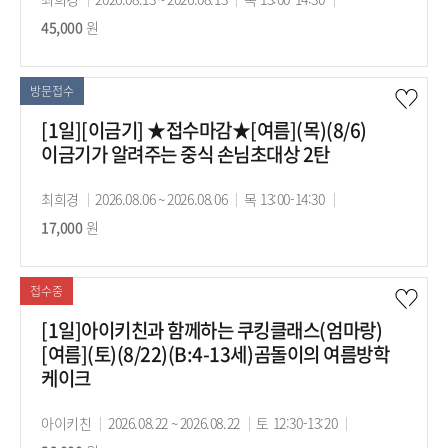
사
45,000
원
의
의
강
기
시
료
간
간
방문접수
[1일][이금기] ★접수마감★[여름](목)(8/6)
이금기가 알려주는 중식 손님초대상 2탄
강
최희경
강
2026.08.06 ~ 2026.08.06
강
목 13:00-14:30
수
사
17,000
원
의
의
강
기
시
료
간
간
접수중
[1일]아이키친과 함께하는 쿠킹클래스(엄마랑)
[여름](토)(8/22)(B:4-13세)곰돌이의 여름방학
케이크
강
아이키친
강
2026.08.22 ~ 2026.08.22
강
토 12:30-13:20
수