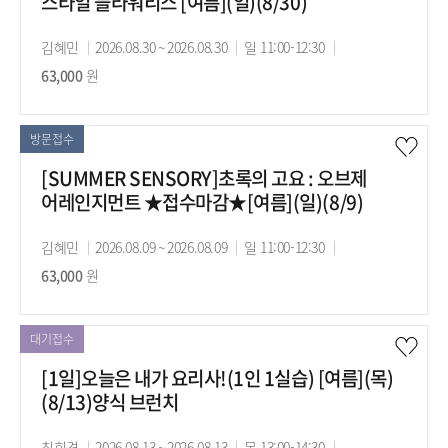
스타일 플라워리스 [여름](일)(8/30)
강
김혜민
강
2026.08.30 ~ 2026.08.30
강
일 11:00-12:30
수
사
63,000
원
의
의
강
기
시
료
간
간
방문접수
[SUMMER SENSORY]초록의 고요 : 오브제
어레인지먼트 ★접수마감★[여름](일)(8/9)
강
김혜민
강
2026.08.09 ~ 2026.08.09
강
일 11:00-12:30
수
사
63,000
원
의
의
강
기
시
료
간
간
대기접수
[1일]오늘은 내가 요리사!(1인 1실습) [여름](목)
(8/13)양식 브런치
강
최희경
강
2026.08.13 ~ 2026.08.13
강
목 13:00-14:30
수