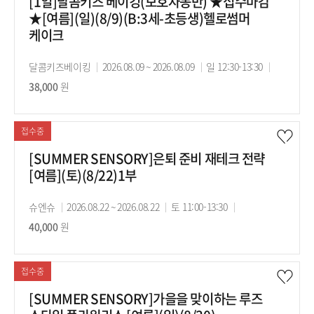
[1일]달콤키즈 베이킹(보호자동반) ★접수마감
★[여름](일)(8/9)(B:3세-초등생)헬로썸머
케이크
강
달콤키즈베이킹
강
2026.08.09 ~ 2026.08.09
강
일 12:30-13:30
수
사
38,000
원
의
의
강
기
시
료
간
간
접수중
[SUMMER SENSORY]은퇴 준비 재테크 전략
[여름](토)(8/22)1부
강
슈엔슈
강
2026.08.22 ~ 2026.08.22
강
토 11:00-13:30
수
사
40,000
원
의
의
강
기
시
료
간
간
접수중
[SUMMER SENSORY]가을을 맞이하는 루즈