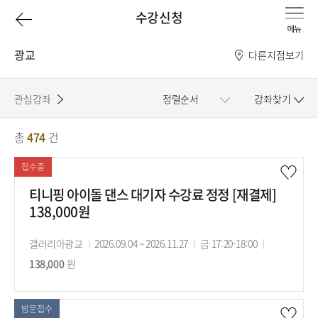
이
수강신청
전
광교
다른지점보기
페
관심강좌
정렬순서
강좌찾기
이
총
474
건
강
지
좌
접수중
로
목
티니핑 아이돌 댄스 대기자 수강료 정정 [재결제]
138,000원
록
강
갤러리아광교
강
2026.09.04 ~ 2026.11.27
강
금 17:20-18:00
수
사
138,000
원
의
의
강
기
시
료
간
간
방문접수