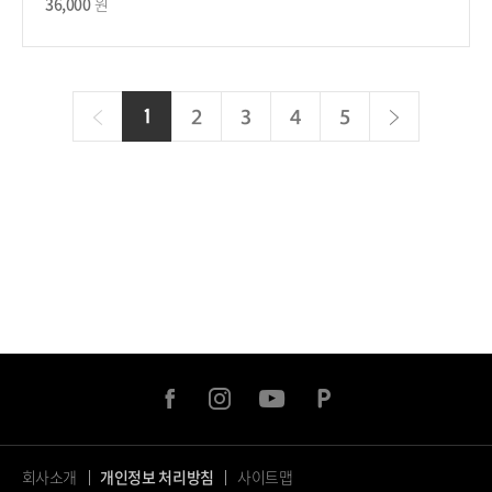
사
36,000
원
의
의
강
기
시
료
간
간
이
다
1
현
2
3
4
5
전
재
음
페
이
지
facebook
instagram
youtube
naver
post
회사소개
개인정보 처리방침
사이트맵