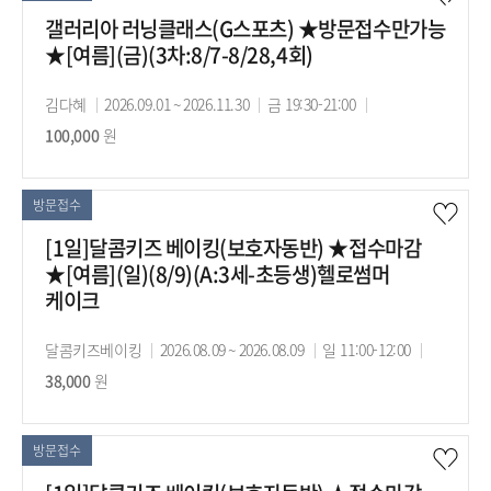
갤러리아 러닝클래스(G스포츠) ★방문접수만가능
★[여름](금)(3차:8/7-8/28,4회)
강
김다혜
강
2026.09.01 ~ 2026.11.30
강
금 19:30-21:00
수
사
100,000
원
의
의
강
기
시
료
간
간
방문접수
[1일]달콤키즈 베이킹(보호자동반) ★접수마감
★[여름](일)(8/9)(A:3세-초등생)헬로썸머
케이크
강
달콤키즈베이킹
강
2026.08.09 ~ 2026.08.09
강
일 11:00-12:00
수
사
38,000
원
의
의
강
기
시
료
간
간
방문접수