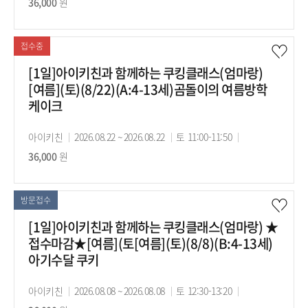
사
36,000
원
의
의
강
기
시
료
간
간
접수중
[1일]아이키친과 함께하는 쿠킹클래스(엄마랑)
[여름](토)(8/22)(A:4-13세)곰돌이의 여름방학
케이크
강
아이키친
강
2026.08.22 ~ 2026.08.22
강
토 11:00-11:50
수
사
36,000
원
의
의
강
기
시
료
간
간
방문접수
[1일]아이키친과 함께하는 쿠킹클래스(엄마랑) ★
접수마감★[여름](토[여름](토)(8/8)(B:4-13세)
아기수달 쿠키
강
아이키친
강
2026.08.08 ~ 2026.08.08
강
토 12:30-13:20
수