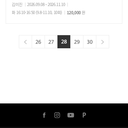
강
김미진
강
2026.09.08 ~ 2026.11.10
강
사
화 16:10-16:50 (9.8-11.10, 10회)
의
수
120,000
의
원
기
강
시
간
료
간
이
다
28
현
26
27
29
30
전
재
음
페
이
지
facebook
instagram
youtube
naver
post