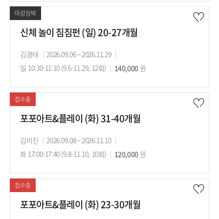
간
료
간
마감임박
신체 놀이 짐짐펀 (일) 20-27개월
강
김경태
강
2026.09.06 ~ 2026.11.29
강
사
일 10:30-11:10 (9.6-11.29, 12회)
의
수
140,000
의
원
기
강
시
간
료
간
접수중
포포아트&플레이 (화) 31-40개월
강
김미진
강
2026.09.08 ~ 2026.11.10
강
사
화 17:00-17:40 (9.8-11.10, 10회)
의
수
120,000
의
원
기
강
시
간
료
간
접수중
포포아트&플레이 (화) 23-30개월