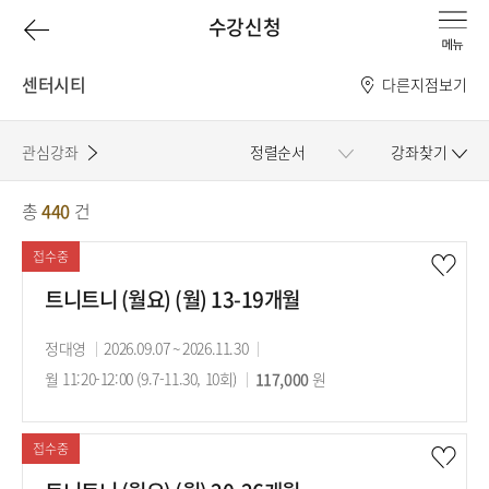
이
수강신청
전
센터시티
다른지점보기
페
관심강좌
정렬순서
강좌찾기
이
총
440
건
강
지
좌
접수중
로
목
트니트니 (월요) (월) 13-19개월
록
강
정대영
강
2026.09.07 ~ 2026.11.30
강
사
월 11:20-12:00 (9.7-11.30, 10회)
의
수
117,000
의
원
기
강
시
간
료
간
접수중