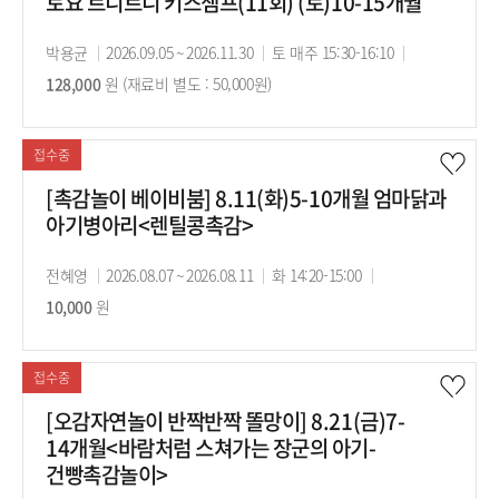
토요 트니트니 키즈챔프(11회) (토)10-15개월
강
박용균
강
2026.09.05 ~ 2026.11.30
강
토 매주 15:30-16:10
수
사
128,000
원 (재료비 별도 : 50,000원)
의
의
강
기
시
료
간
간
접수중
[촉감놀이 베이비붐] 8.11(화)5-10개월 엄마닭과
아기병아리<렌틸콩촉감>
강
전혜영
강
2026.08.07 ~ 2026.08.11
강
화 14:20-15:00
수
사
10,000
원
의
의
강
기
시
료
간
간
접수중
[오감자연놀이 반짝반짝 똘망이] 8.21(금)7-
14개월<바람처럼 스쳐가는 장군의 아기-
건빵촉감놀이>