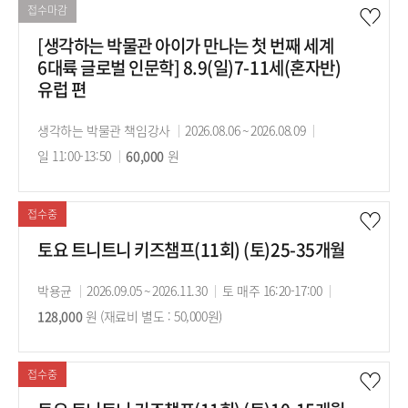
료
간
간
접수마감
[생각하는 박물관 아이가 만나는 첫 번째 세계
6대륙 글로벌 인문학] 8.9(일)7-11세(혼자반)
유럽 편
강
생각하는 박물관 책임강사
강
2026.08.06 ~ 2026.08.09
강
사
일 11:00-13:50
수
60,000
원
의
의
강
기
시
료
간
간
접수중
토요 트니트니 키즈챔프(11회) (토)25-35개월
강
박용균
강
2026.09.05 ~ 2026.11.30
강
토 매주 16:20-17:00
수
사
128,000
원 (재료비 별도 : 50,000원)
의
의
강
기
시
료
간
간
접수중