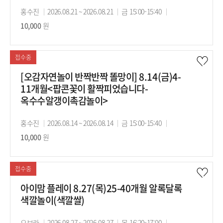
강
홍수진
강
2026.08.21 ~ 2026.08.21
강
금 15:00-15:40
수
사
10,000
원
의
의
강
기
시
료
간
간
접수중
[오감자연놀이 반짝반짝 똘망이] 8.14(금)4-
11개월<팝콘꽃이 활짝피었습니다-
옥수수알갱이촉감놀이>
강
홍수진
강
2026.08.14 ~ 2026.08.14
강
금 15:00-15:40
수
사
10,000
원
의
의
강
기
시
료
간
간
접수중
아이맘 플레이 8.27(목)25-40개월 알록달록
색깔놀이(색깔쌀)
강
오보라
강
2026.08.27 ~ 2026.08.27
강
목 16:20-17:00
수