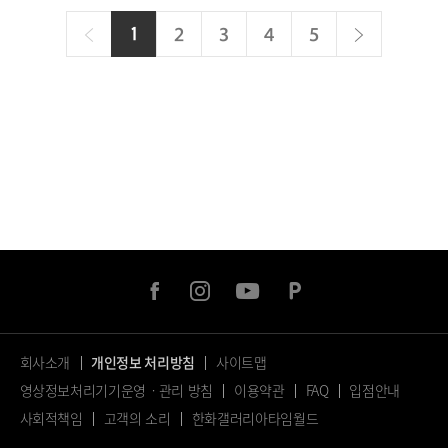
이
다
1
현
2
3
4
5
전
재
음
페
이
지
facebook
instagram
youtube
naver
post
회사소개
개인정보 처리방침
사이트맵
영상정보처리기기운영ㆍ관리 방침
이용약관
FAQ
입점안내
사회적책임
고객의 소리
한화갤러리아타임월드