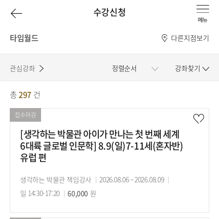
이
수강신청
전
타임월드
다른지점보기
페
관심강좌
정렬순서
강좌찾기
이
총
297
건
강
지
좌
접수마감
로
목
[생각하는 박물관 아이가 만나는 첫 번째 세계
6대륙 글로벌 인문학] 8.9(일)7-11세(혼자반)
록
유럽 편
강
생각하는 박물관 책임강사
강
2026.08.06 ~ 2026.08.09
강
사
일 14:30-17:20
수
60,000
원
의
의
강
기
시