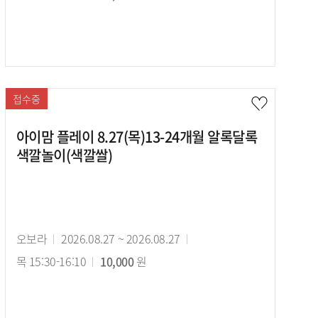
기
강
시
간
료
간
접수중
아이맘 플레이 8.27(목)13-24개월 알록달록
색깔놀이(색깔쌀)
강
오보라
강
2026.08.27 ~ 2026.08.27
강
사
목 15:30-16:10
의
수
10,000
원
의
기
강
시
간
료
간