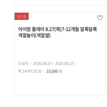
접수중
아이맘 플레이 8.27(목)7-12개월 알록달록
색깔놀이(색깔쌀)
강
오보라
강
2026.08.27 ~ 2026.08.27
강
사
목 14:40-15:20
의
수
10,000
원
의
기
강
시
간
료
간