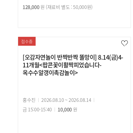
128,000
원 (재료비 별도 : 50,000원)
기
강
시
간
료
간
접수중
[오감자연놀이 반짝반짝 똘망이] 8.14(금)4-
11개월<팝콘꽃이활짝피었습니다-
옥수수알갱이촉감놀이>
강
홍수진
강
2026.08.10 ~ 2026.08.14
강
사
금 15:00-15:40
의
수
10,000
원
의
기
강
시
간
료
간