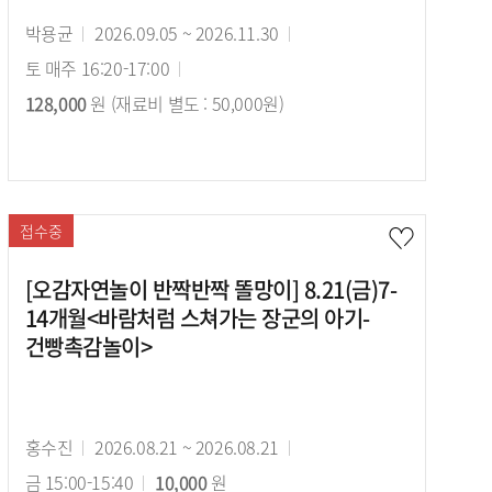
강
박용균
강
2026.09.05 ~ 2026.11.30
강
사
토 매주 16:20-17:00
의
수
의
128,000
원 (재료비 별도 : 50,000원)
기
강
시
간
료
간
접수중
[오감자연놀이 반짝반짝 똘망이] 8.21(금)7-
14개월<바람처럼 스쳐가는 장군의 아기-
건빵촉감놀이>
강
홍수진
강
2026.08.21 ~ 2026.08.21
강
사
금 15:00-15:40
의
수
10,000
원
의