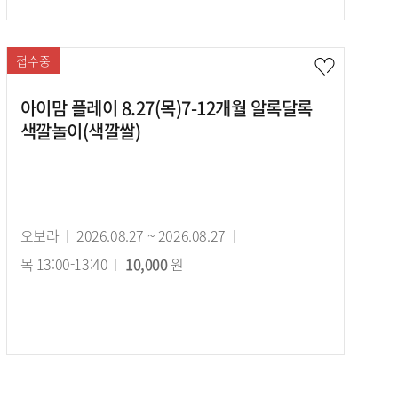
접수중
아이맘 플레이 8.27(목)7-12개월 알록달록
색깔놀이(색깔쌀)
강
오보라
강
2026.08.27 ~ 2026.08.27
강
사
목 13:00-13:40
의
수
10,000
원
의
기
강
시
간
료
간