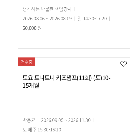
강
생각하는 박물관 책임강사
강
사
2026.08.06 ~ 2026.08.09
의
강
일 14:30-17:20
수
60,000
원
기
의
강
간
시
료
간
접수중
토요 트니트니 키즈챔프(11회) (토)10-
15개월
강
박용균
강
2026.09.05 ~ 2026.11.30
강
사
토 매주 15:30-16:10
의
수
의