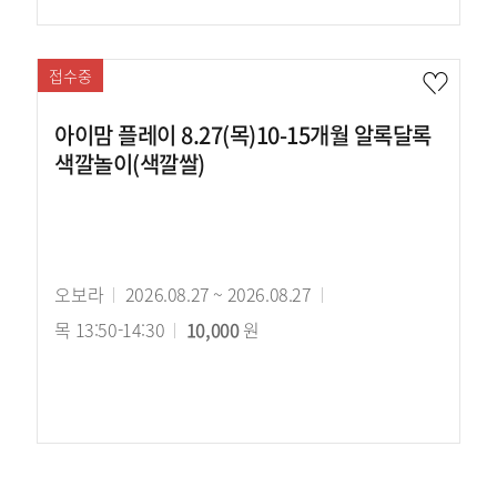
접수중
아이맘 플레이 8.27(목)10-15개월 알록달록
색깔놀이(색깔쌀)
강
오보라
강
2026.08.27 ~ 2026.08.27
강
사
목 13:50-14:30
의
수
10,000
원
의
기
강
시
간
료
간