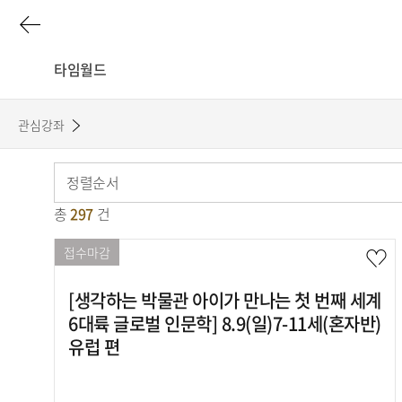
이
전
타임월드
페
관심강좌
이
정렬순서
지
총
297
건
강
로
좌
접수마감
목
[생각하는 박물관 아이가 만나는 첫 번째 세계
록
6대륙 글로벌 인문학] 8.9(일)7-11세(혼자반)
유럽 편