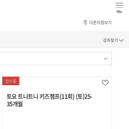
다른지점보기
강좌찾기
접수중
토요 트니트니 키즈챔프(11회) (토)25-
35개월