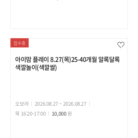
기
강
시
간
료
간
접수중
아이맘 플레이 8.27(목)25-40개월 알록달록
색깔놀이(색깔쌀)
강
오보라
강
2026.08.27 ~ 2026.08.27
강
사
목 16:20-17:00
의
수
10,000
원
의
기
강
시
간
료
간