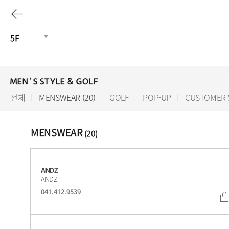
이
전
5F
페
이
MEN’S STYLE & GOLF
전체
MENSWEAR (20)
선
GOLF
POP-UP
CUSTOMER 
지
택
됨
로
MENSWEAR
(20)
ANDZ
ANDZ
041.412.9539