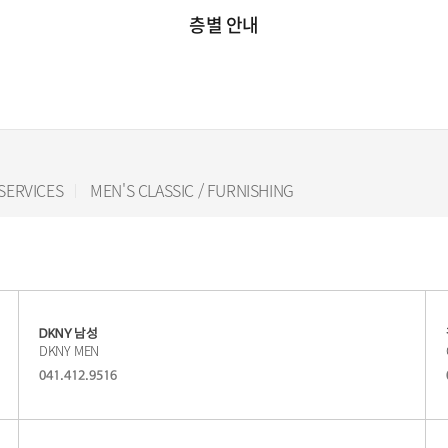
층별 안내
SERVICES
MEN'S CLASSIC / FURNISHING
DKNY 남성
DKNY MEN
041.412.9516
쇼
핑