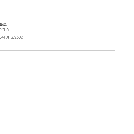
로
가
기
폴로
POLO
041.412.9502