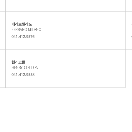
로
쇼
가
핑
기
몰
페라로밀라노
FERRARO MILANO
바
041.412.9576
로
가
기
헨리코튼
HENRY COTTON
041.412.9558