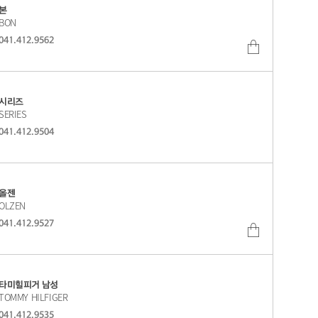
본
BON
041.412.9562
쇼
핑
몰
시리즈
SERIES
바
041.412.9504
로
가
기
올젠
OLZEN
041.412.9527
쇼
핑
몰
타미힐피거 남성
TOMMY HILFIGER
바
041.412.9535