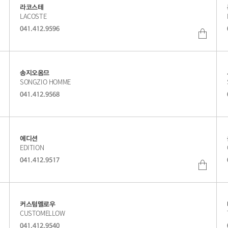
몰
라코스테
LACOSTE
바
041.412.9596
로
쇼
가
핑
기
몰
송지오옴므
SONGZIO HOMME
바
041.412.9568
로
쇼
가
핑
기
몰
에디션
EDITION
바
041.412.9517
로
쇼
가
핑
기
몰
커스텀멜로우
CUSTOMELLOW
바
041.412.9540