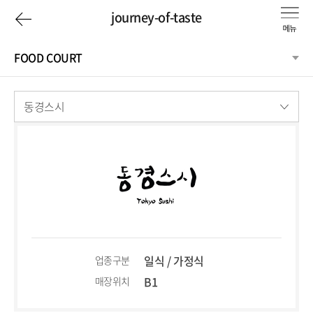
이
journey-of-taste
전
FOOD COURT
페
Journey
동경스시
이
of
지
taste
로
일식 / 가정식
업종구분
B1
매장위치