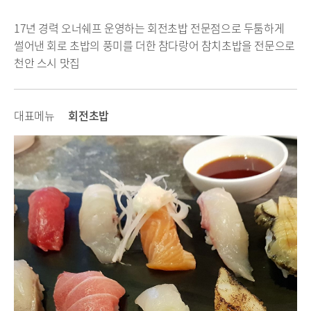
17년 경력 오너쉐프 운영하는 회전초밥 전문점으로 두툼하게
썰어낸 회로 초밥의 풍미를 더한 참다랑어 참치초밥을 전문으로
천안 스시 맛집
대표메뉴
회전초밥