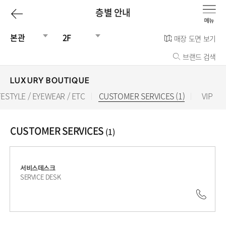
이
층별 안내
전
본관
2F
매장 도면 보기
브랜드 검색
페
이
LUXURY BOUTIQUE
FESTYLE / EYEWEAR / ETC
CUSTOMER SERVICES (1)
선
VIP
지
택
됨
로
CUSTOMER SERVICES
(1)
서비스데스크
SERVICE DESK
031.