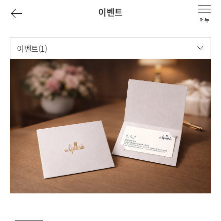
이
이벤트
전
이벤트(1)
페
이
이
벤
지
트
목
로
록