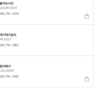
볼빅브이닷
VOLVIK VDOT
055.791.1474
쇼
핑
몰
에이케이골프
AK GOLF
바
055.791.1462
로
가
기
캘러웨이
CALLAWAY
055.791.1442
쇼
핑
몰
바