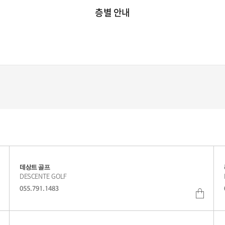
층별 안내
데상트 골프
DESCENTE GOLF
055.791.1483
쇼
쇼
핑
핑