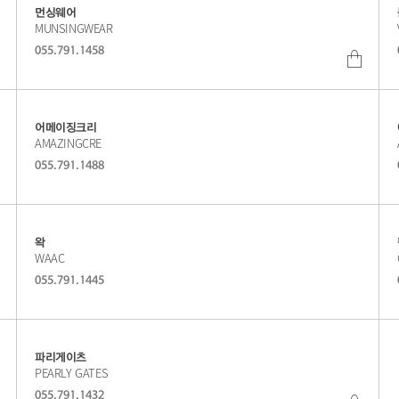
몰
몰
먼싱웨어
MUNSINGWEAR
바
바
055.791.1458
로
로
쇼
쇼
가
가
핑
핑
기
기
몰
몰
어메이징크리
AMAZINGCRE
바
바
055.791.1488
로
로
가
가
기
기
왁
WAAC
055.791.1445
파리게이츠
PEARLY GATES
055.791.1432