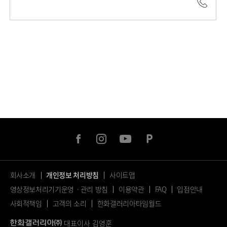
042.
facebook
instagram
youtube
naver
post
회사소개
개인정보 처리방침
사이트맵
영상정보처리기기운영ㆍ관리 방침
이용약관
FAQ
입점안내
사회적책임
고객의 소리
한화갤러리아타임월드
대표이사 김영훈