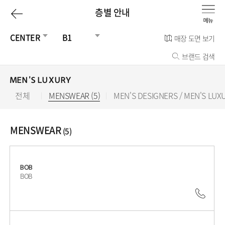
이
층별 안내
전
CENTER
B1
매장 도면 보기
브랜드 검색
페
이
MEN'S LUXURY
전체
MENSWEAR (5)
선
MEN'S DESIGNERS / MEN'S LU
지
택
됨
로
MENSWEAR
(5)
BOB
BOB
042.