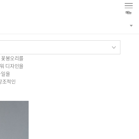
첫 꽃봉오리를
라워 디자인을
타일을
 창조적인