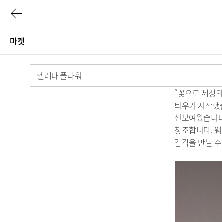
이
전
마켓
페
Journey
헬레나 플라워
이
of
“꽃으로 세상의
지
틔우기 시작했습
taste
선보여왔습니다
로
창조합니다. 
감각을 만날 수