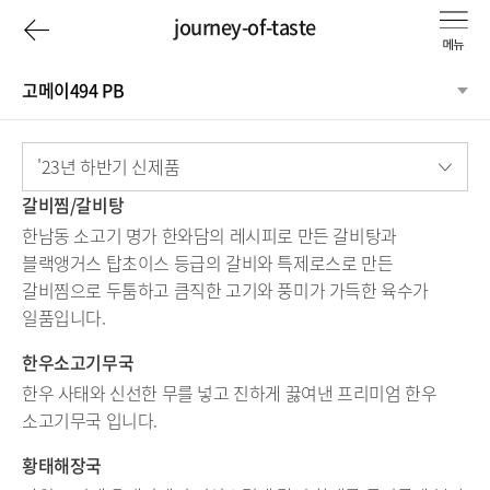
이
journey-of-taste
전
고메이494 PB
페
Journey
'23년 하반기 신제품
이
of
갈비찜/갈비탕
지
한남동 소고기 명가 한와담의 레시피로 만든 갈비탕과
taste
블랙앵거스 탑초이스 등급의 갈비와 특제로스로 만든
로
갈비찜으로 두툼하고 큼직한 고기와 풍미가 가득한 육수가
일품입니다.
한우소고기무국
한우 사태와 신선한 무를 넣고 진하게 끓여낸 프리미엄 한우
소고기무국 입니다.
황태해장국