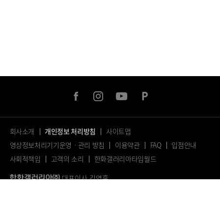
facebook
instagram
youtube
naver
post
회사소개
개인정보 처리방침
사이트맵
영상정보처리기기운영ㆍ관리 방침
이용약관
FAQ
입점안내
사회적책임
고객의 소리
한화갤러리아타임월드
대표이사 김영훈
서울특별시 마포구 양화로 81, 6, 7, 8층 (서교동, H스퀘어)
사업자등록번호: 716-88-02682
대표전화: 02.410.7114
© 2023.