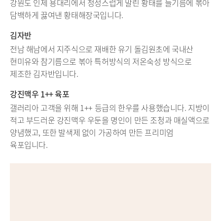
강원도 인제 용대리에서 정성스럽게 말린 황태를 들기름에 볶아
담백하게 끓여낸 황태해장국입니다.
김자반
전남 해남에서 지주식으로 재배한 유기 돌김원초에 국내산
현미유와 참기름으로 볶아 특허방식의 저온숙성 방식으로
제조한 김자반입니다.
강진맥우 1++ 육포
갤러리아 고객을 위해 1++ 등급의 한우를 사용했습니다. 지방이
적고 부드러운 강진맥우 우둔을 명인이 만든 조청과 매실액으로
양념했고, 또한 발색제 없이 가공하여 만든 프리미엄
육포입니다.