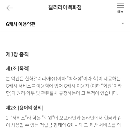
이
갤러리아백화점
전
G캐시 이용약관
페
이
제1장 총칙
지
제1조 [목적]
로
본 약관은 한화갤러리아㈜ (이하 “백화점”이라 함)이 제공하는
G캐시 서비스를 이용함에 있어 G캐시 이용자 (이하 “회원”이라
함)의 권리∙의무 및 관련절차 규정하는데 그 목적이 있습니다.
제2조 [용어의 정의]
1. “서비스”라 함은 “회원”이 오프라인과 온라인에서 현금과 같
이 사용할 수 있는 적립금 형태의 G캐시와 그 제반 서비스를 의