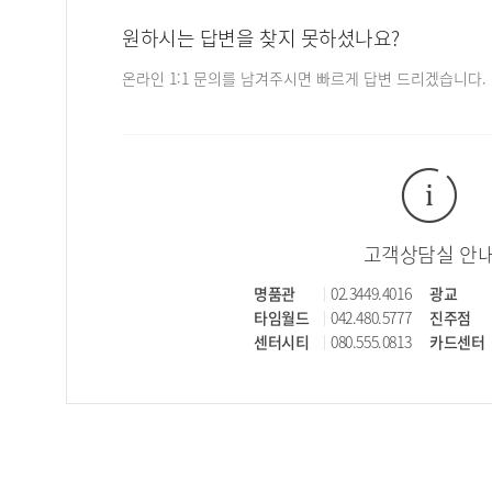
원하시는 답변을 찾지 못하셨나요?
온라인 1:1 문의를 남겨주시면 빠르게 답변 드리겠습니다.
고객상담실 안
명품관
02.3449.4016
광교
타임월드
042.480.5777
진주점
센터시티
080.555.0813
카드센터