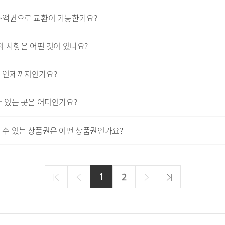
소액권으로 교환이 가능한가요?
 사항은 어떤 것이 있나요?
 언제까지인가요?
 있는 곳은 어디인가요?
수 있는 상품권은 어떤 상품권인가요?
처
이
다
마
1
현
2
음
전
재
음
지
페
막