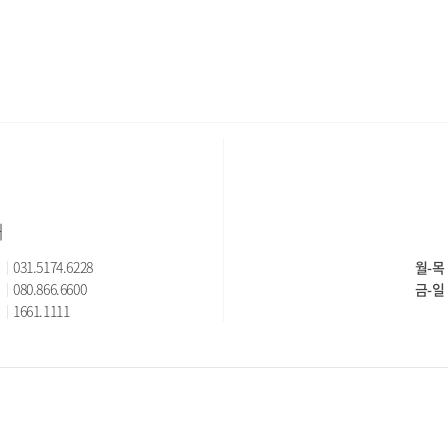
이
지
내
031.5174.6228
월-목
080.866.6600
금-일
1661.1111